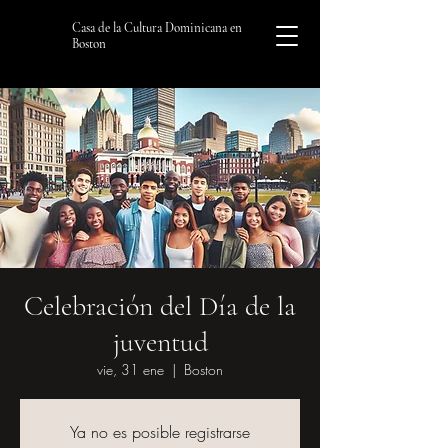
Casa de la Cultura Dominicana en
Boston
Celebración del Día de la
juventud
vie, 31 ene
  |  
Boston
Ya no es posible registrarse